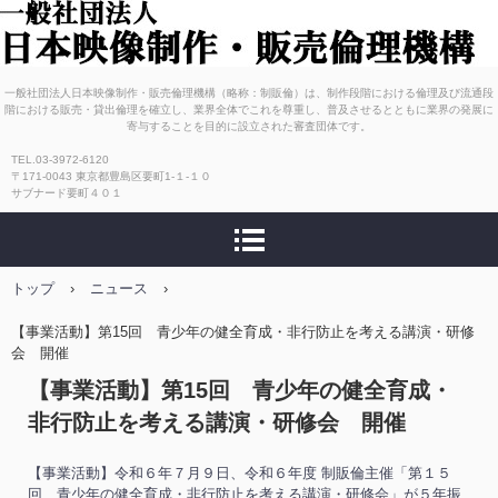
一般社団法人 日本映像制
一般社団法人日本映像制作・販売倫理機構（略称：制販倫）は、制作段階における倫理及び流通段
階における販売・貸出倫理を確立し、業界全体でこれを尊重し、普及させるとともに業界の発展に
寄与することを目的に設立された審査団体です。
作販売倫理機構
TEL.03-3972-6120
〒171-0043 東京都豊島区要町1-１-１０
サブナード要町４０１
トップ
›
ニュース
›
【事業活動】第15回 青少年の健全育成・非行防止を考える講演・研修
会 開催
【事業活動】第15回 青少年の健全育成・
非行防止を考える講演・研修会 開催
【事業活動】令和６年７月９日、令和６年度 制販倫主催「第１５
回 青少年の健全育成・非行防止を考える講演・研修会」が５年振